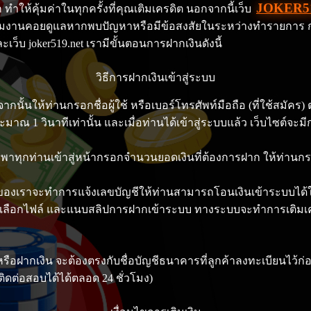
JOKER5
ทำให้คุ้มค่าในทุกครั้งที่คุณเติมเครดิต นอกจากนี้เว็บ
มงานคอยดูแลหากพบปัญหาหรือมีข้อสงสัยในระหว่างทำรายการ การฝากเ
ว็บ joker519.net เรามีขั้นตอนการฝากเงินดังนี้
วิธีการฝากเงินเข้าสู่ระบบ
 จากนั้นให้ท่านกรอกชื่อผู้ใช้ หรือเบอร์โทรศัพท์มือถือ (ที่ใช้สมัค
ประมาณ 1 วินาทีเท่านั้น และเมื่อท่านได้เข้าสู่ระบบแล้ว เว็บไซต
ำพาทุกท่านเข้าสู่หน้ากรอกจำนวนยอดเงินที่ต้องการฝาก ให้ท่าน
บบของเราจะทำการแจ้งเลขบัญชีให้ท่านสามารถโอนเงินเข้าระบบได้
ารเลือกไฟล์ และแนบสลิปการฝากเข้าระบบ ทางระบบจะทำการเติมเค
น หรือฝากเงิน จะต้องตรงกับชื่อบัญชีธนาคารที่ลูกค้าลงทะเบียนไว
ติดต่อสอบได้ได้ตลอด 24 ชั่วโมง)